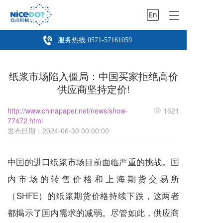
T
o
g
服务热线:
0571-57161059
g
l
e
纸浆市场陷入僵局：中国买家拒绝高价
n
a
供应商坚持定价!
v
i
http://www.chinapaper.net/news/show-
1621
g
77472.html
a
发布日期：2024-06-30 00:00:00
t
i
o
中国的进口纸浆市场目前面临严重的挑战。国
n
内市场的转售价格和上海期货交易所
（SHFE）的纸浆期货价格持续下跌，这两者
都揭示了国内需求的减弱。尽管如此，供应商