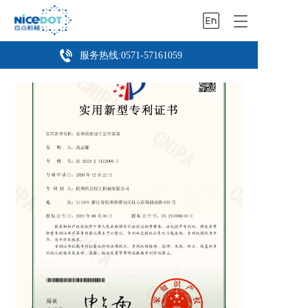
T
o
g
服务热线:
0571-57161059
g
l
e
n
a
v
i
g
a
t
i
o
n